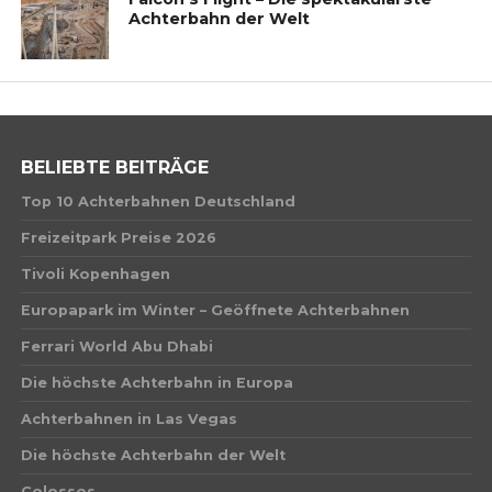
Achterbahn der Welt
BELIEBTE BEITRÄGE
Top 10 Achterbahnen Deutschland
Freizeitpark Preise 2026
Tivoli Kopenhagen
Europapark im Winter – Geöffnete Achterbahnen
Ferrari World Abu Dhabi
Die höchste Achterbahn in Europa
Achterbahnen in Las Vegas
Die höchste Achterbahn der Welt
Colossos