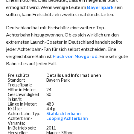
ermöglicht wird. Wenn wenige Leute im
Bayernpark
sein
sollten, kann Freischütz ein zweites mal durchstarten.
Deutschland hat mit Freischütz eine weitere Top-
Achterbahn hinzugewonnen. Ob es sich wirklich um den
extremsten Launch-Coaster in Deutschland handelt sollte
jeder Achterbahn-Fan für sich selbst entscheiden. Eine
vergleichbare Bahn ist
Fluch von Novgorod
. Eine sehr gute
Bahn ist es auf jeden Fall.
Freischütz
Details und Informationen
Standort
Bayern Park
Freizeitpark:
Höhe in Meter:
24
Geschwindigkeit
80
in km/h:
Länge in Meter:
483
Kräfte:
4,4 g
Achterbahn-Typ:
Stahlachterbahn
Achterbahn-
Looping Achterbahn
Variante:
In Betrieb seit:
2011
Hersteller:
Maurer Söhne