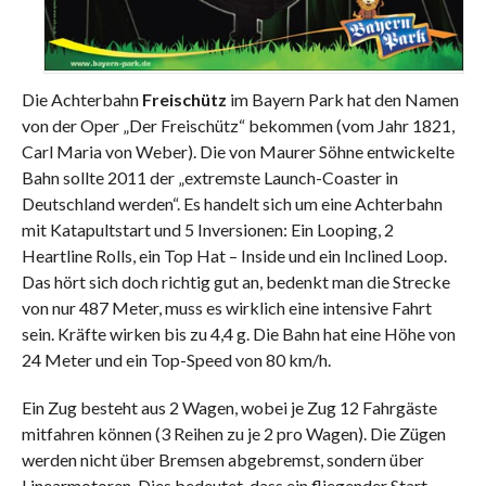
Die Achterbahn
Freischütz
im Bayern Park hat den Namen
von der Oper „Der Freischütz“ bekommen (vom Jahr 1821,
Carl Maria von Weber). Die von Maurer Söhne entwickelte
Bahn sollte 2011 der „extremste Launch-Coaster in
Deutschland werden“. Es handelt sich um eine Achterbahn
mit Katapultstart und 5 Inversionen: Ein Looping, 2
Heartline Rolls, ein Top Hat – Inside und ein Inclined Loop.
Das hört sich doch richtig gut an, bedenkt man die Strecke
von nur 487 Meter, muss es wirklich eine intensive Fahrt
sein. Kräfte wirken bis zu 4,4 g. Die Bahn hat eine Höhe von
24 Meter und ein Top-Speed von 80 km/h.
Ein Zug besteht aus 2 Wagen, wobei je Zug 12 Fahrgäste
mitfahren können (3 Reihen zu je 2 pro Wagen). Die Zügen
werden nicht über Bremsen abgebremst, sondern über
Linearmotoren. Dies bedeutet, dass ein fliegender Start