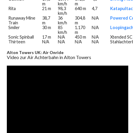
m
km/h
m
Rita
21 m
98,3
640 m
4,7
Katapulta
km/h
Runaway Mine
38,7
36
304,8
N/A
Powered C
Train
m
km/h
m
Smiler
30 m
85
1.170
N/A
Loopingac
km/h
m
Sonic Spinball
17 m
N/A
450 m
N/A
Xtended SC
Thirteen
N/A
N/A
N/A
N/A
Stahlachter
Alton Towers UK: Air Onride
Video zur Air Achterbahn in Alton Towers