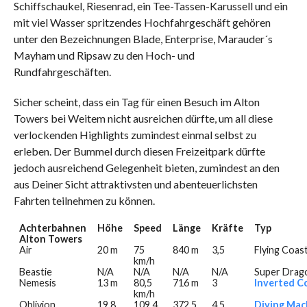
Schiffschaukel, Riesenrad, ein Tee-Tassen-Karussell und ein
mit viel Wasser spritzendes Hochfahrgeschäft gehören
unter den Bezeichnungen Blade, Enterprise, Marauder´s
Mayham und Ripsaw zu den Hoch- und
Rundfahrgeschäften.
Sicher scheint, dass ein Tag für einen Besuch im Alton
Towers bei Weitem nicht ausreichen dürfte, um all diese
verlockenden Highlights zumindest einmal selbst zu
erleben. Der Bummel durch diesen Freizeitpark dürfte
jedoch ausreichend Gelegenheit bieten, zumindest an den
aus Deiner Sicht attraktivsten und abenteuerlichsten
Fahrten teilnehmen zu können.
Achterbahnen
Höhe
Speed
Länge
Kräfte
Typ
Alton Towers
Air
20 m
75
840 m
3,5
Flying Coas
km/h
Beastie
N/A
N/A
N/A
N/A
Super Dra
Nemesis
13 m
80,5
716 m
3
Inverted C
km/h
Oblivion
19,8
109,4
372,5
4,5
Diving Mac