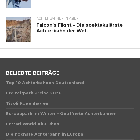
ACHTERBAHNEN IN ASIEN
Falcon’s Flight – Die spektakulärste
Achterbahn der Welt
BELIEBTE BEITRÄGE
Top 10 Achterbahnen Deutschland
Freizeitpark Preise 2026
Tivoli Kopenhagen
Europapark im Winter – Geöffnete Achterbahnen
Ferrari World Abu Dhabi
Die höchste Achterbahn in Europa