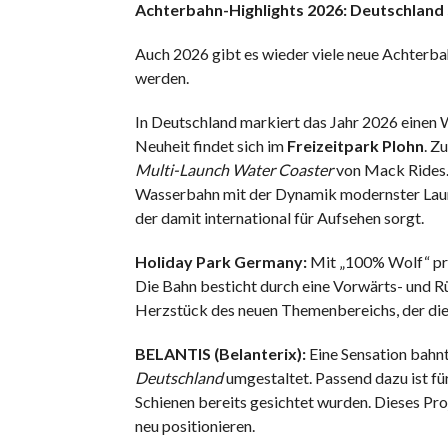
Achterbahn-Highlights 2026: Deutschland 
Auch 2026 gibt es wieder viele neue Achterbah
werden.
In Deutschland markiert das Jahr 2026 einen 
Neuheit findet sich im
Freizeitpark Plohn
. Z
Multi-Launch Water Coaster
von Mack Rides. 
Wasserbahn mit der Dynamik modernster Launch
der damit international für Aufsehen sorgt.
Holiday Park Germany:
Mit „100% Wolf“ prä
Die Bahn besticht durch eine Vorwärts- und Rü
Herzstück des neuen Themenbereichs, der die
BELANTIS (Belanterix):
Eine Sensation bahnt 
Deutschland
umgestaltet. Passend dazu ist fü
Schienen bereits gesichtet wurden. Dieses Pro
neu positionieren.