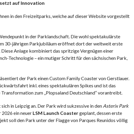
setzt auf Innovation
nen in den Freizeitparks, welche auf dieser Website vorgestellt
Wendepunkt in der Parklandschaft. Die wohl spektakulärste
um 30-jährigen Parkjubiläum eröffnet dort der weltweit erste
Diese Anlage kombiniert das spritzige Vergnügen einer
-Technologie – ein mutiger Schritt für den sächsischen Park,
sentiert der Park einen Custom Family Coaster von Gerstlauer.
ckwärtsfahrt inkl. eines spektakulären Spikes und ist das
 Transformation zum „Plopsaland Deutschland“ vorantreibt.
sich in Leipzig an. Der Park wird sukzessive in den
Asterix Park
r 2026 ein neuer
LSM Launch Coaster
geplant, dessen erste
jekt soll den Park unter der Flagge von Parques Reunidos völlig