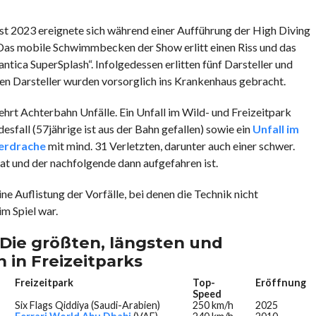
st 2023 ereignete sich während einer Aufführung der High Diving
 Das mobile Schwimmbecken der Show erlitt einen Riss und das
ntica SuperSplash“. Infolgedessen erlitten fünf Darsteller und
ten Darsteller wurden vorsorglich ins Krankenhaus gebracht.
ehrt Achterbahn Unfälle. Ein Unfall im Wild- und Freizeitpark
sfall (57jährige ist aus der Bahn gefallen) sowie ein
Unfall im
uerdrache
mit mind. 31 Verletzten, darunter auch einer schwer.
at und der nachfolgende dann aufgefahren ist.
ine Auflistung der Vorfälle, bei denen die Technik nicht
m Spiel war.
 Die größten, längsten und
 in Freizeitparks
Freizeitpark
Top-
Eröffnung
Speed
Six Flags Qiddiya (Saudi-Arabien)
250 km/h
2025