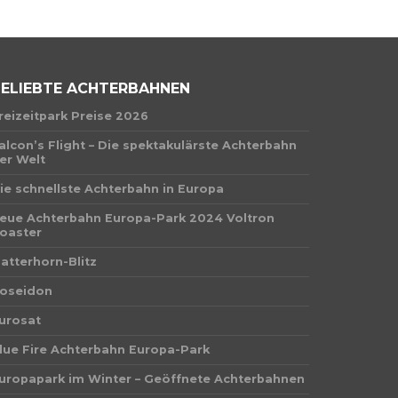
ELIEBTE ACHTERBAHNEN
reizeitpark Preise 2026
alcon’s Flight – Die spektakulärste Achterbahn
er Welt
ie schnellste Achterbahn in Europa
eue Achterbahn Europa-Park 2024 Voltron
oaster
atterhorn-Blitz
oseidon
urosat
lue Fire Achterbahn Europa-Park
uropapark im Winter – Geöffnete Achterbahnen