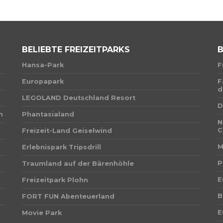
BELIEBTE FREIZEITPARKS
B
Hansa-Park
F
Europapark
F
d
LEGOLAND Deutschland Resort
D
n
Phantasialand
N
C
Freizeit-Land Geiselwind
M
Erlebnispark Tripsdrill
P
Traumland auf der Bärenhöhle
E
Freizeitpark Plohn
B
FORT FUN Abenteuerland
E
Movie Park