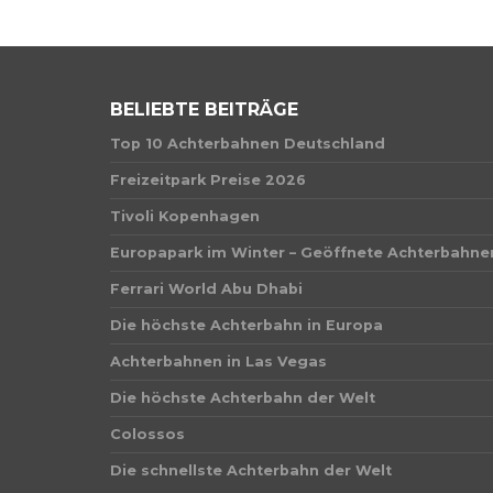
BELIEBTE BEITRÄGE
Top 10 Achterbahnen Deutschland
Freizeitpark Preise 2026
Tivoli Kopenhagen
Europapark im Winter – Geöffnete Achterbahne
Ferrari World Abu Dhabi
Die höchste Achterbahn in Europa
Achterbahnen in Las Vegas
Die höchste Achterbahn der Welt
Colossos
Die schnellste Achterbahn der Welt