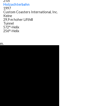
2:05
Holzachterbahn
1997
Custom Coasters International, Inc.
Keine
29,9 m hoher Lifthill
Tunnel
572°-Helix
256°-Helix
hn.