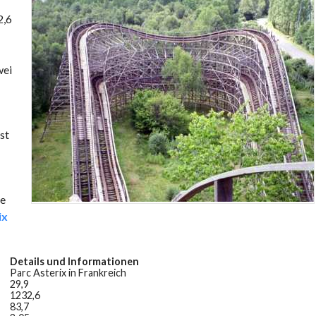
2,6
wei
st
se
ix
Details und Informationen
Parc Asterix in Frankreich
29,9
1232,6
83,7