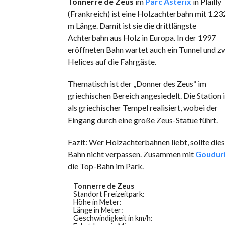
Tonnerre de Zeus
im
Parc Asterix
in Plailly
(Frankreich) ist eine Holzachterbahn mit 1.23
m Länge. Damit ist sie die drittlängste
Achterbahn aus Holz in Europa. In der 1997
eröffneten Bahn wartet auch ein Tunnel und z
Helices auf die Fahrgäste.
Thematisch ist der „Donner des Zeus“ im
griechischen Bereich angesiedelt. Die Station i
als griechischer Tempel realisiert, wobei der
Eingang durch eine große Zeus-Statue führt.
Fazit: Wer Holzachterbahnen liebt, sollte die
Bahn nicht verpassen. Zusammen mit
Goudur
die Top-Bahn im Park.
Tonnerre de Zeus
Standort Freizeitpark:
Höhe in Meter:
Länge in Meter:
Geschwindigkeit in km/h: