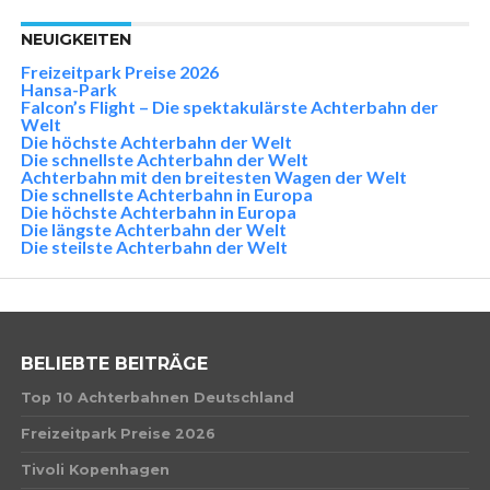
NEUIGKEITEN
Freizeitpark Preise 2026
Hansa-Park
Falcon’s Flight – Die spektakulärste Achterbahn der
Welt
Die höchste Achterbahn der Welt
Die schnellste Achterbahn der Welt
Achterbahn mit den breitesten Wagen der Welt
Die schnellste Achterbahn in Europa
Die höchste Achterbahn in Europa
Die längste Achterbahn der Welt
Die steilste Achterbahn der Welt
BELIEBTE BEITRÄGE
Top 10 Achterbahnen Deutschland
Freizeitpark Preise 2026
Tivoli Kopenhagen